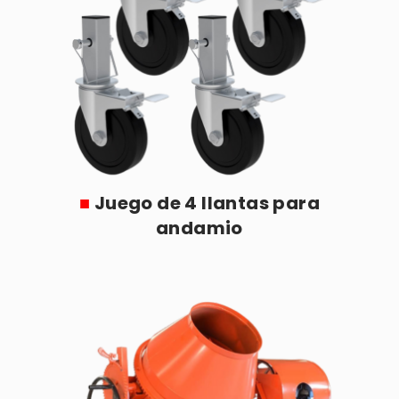
■
Juego de 4 llantas para
andamio